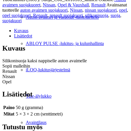
avaimen suojakuoret
,
Nissan
,
Opel & Vauxhall
,
Renault
Avainsanat
tuotteelle
auton avaimen suojakuori
,
Nissan
,
nissan suojakuori
,
opel
,
opel suojakuori
,
Renault
,
renault suojakuori
,
silikonisuoja
,
suoja
,
Auton avaimet ja varaosat -tuoteluettelo
suojakuori
Kuvaus
Lisätiedot
ABLOY PULSE -lukitus- ja kulunhallinta
Kuvaus
Silikonisuoja kaksi nappiselle auton avaimelle
Sopii malleihin
iLOQ-lukitusjärjestelmä
Renault
Nissan
Opel
Lisätiedot
Yale-älylukko
Paino
50 g (gramma)
Mitat
5 × 3 × 2 cm (senttimetri)
Avaintilaus
Tutustu myös