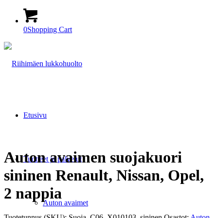
0
Shopping Cart
Etusivu
Auton avaimen suojakuori
Tuotteet ja palvelut
sininen Renault, Nissan, Opel,
2 nappia
Auton avaimet
Tuotetunnus (SKU):
Suoja_C06_X010103_sininen
Osastot:
Auton