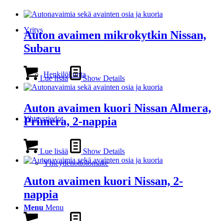
Yritys
Auton avaimen mikrokytkin Nissan,
Subaru
Henkilökunta
Lue lisää
Show Details
Auton avaimen kuori Nissan Almera,
Yhteystiedot
Primera, 2-nappia
Lue lisää
Show Details
Yhteydenottolomake
Auton avaimen kuori Nissan, 2-
nappia
Menu
Menu