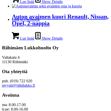
Lue lisää
Show Details
Auton avaimen kuori Renault, Nissan,
Link to Facebook
Opel, 2-nappia
Lue lisää
Show Details
Riihimäen Lukkohuolto Oy
Valtakatu 4
11130 Riihimäki
Ota yhteyttä
puh. (019) 722 020
myynti@riihilukko.fi
Avoinna
ma: 8.00-17.00
ti-pe: 8.00-16.00