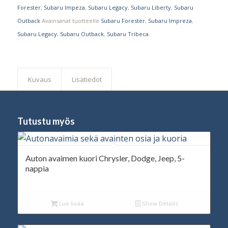
Forester
,
Subaru Impeza
,
Subaru Legacy
,
Subaru Liberty
,
Subaru
Outback
Avainsanat tuotteelle
Subaru Forester
,
Subaru Impreza
,
Subaru Legacy
,
Subaru Outback
,
Subaru Tribeca
Kuvaus
Lisätiedot
Tutustu myös
Auton avaimen kuori Chrysler, Dodge, Jeep, 5-
nappia
Lue lisää
Show Details