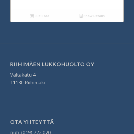
Lue lisää
Show Details
RIIHIMÄEN LUKKOHUOLTO OY
Valtakatu 4
11130 Riihimäki
OTA YHTEYTTÄ
puh. (019) 722 020