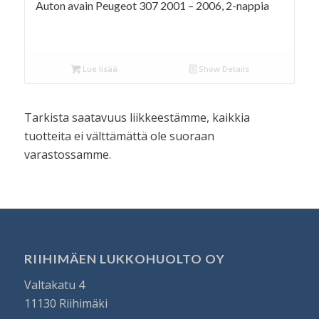
Auton avain Peugeot 307 2001 – 2006, 2-nappia
Lue lisää
Show Details
Tarkista saatavuus liikkeestämme, kaikkia
tuotteita ei välttämättä ole suoraan
varastossamme.
RIIHIMÄEN LUKKOHUOLTO OY
Valtakatu 4
11130 Riihimäki