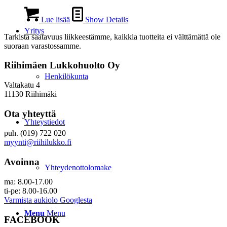
Lue lisää
Show Details
Yritys
Tarkista saatavuus liikkeestämme, kaikkia tuotteita ei välttämättä ole
suoraan varastossamme.
Riihimäen Lukkohuolto Oy
Henkilökunta
Valtakatu 4
11130 Riihimäki
Ota yhteyttä
Yhteystiedot
puh. (019) 722 020
myynti@riihilukko.fi
Avoinna
Yhteydenottolomake
ma: 8.00-17.00
ti-pe: 8.00-16.00
Varmista aukiolo Googlesta
Menu
Menu
FACEBOOK