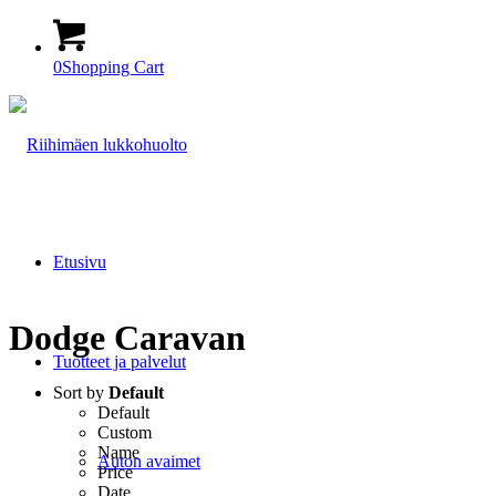
0
Shopping Cart
Etusivu
Dodge Caravan
Tuotteet ja palvelut
Sort by
Default
Default
Custom
Name
Auton avaimet
Price
Date