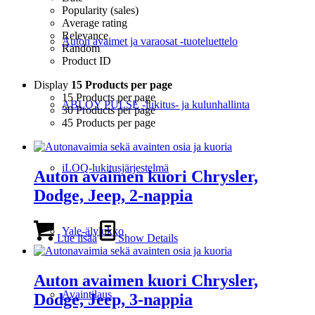
Popularity (sales)
Average rating
Relevance
Auton avaimet ja varaosat -tuoteluettelo
Random
Product ID
Display
15 Products per page
15 Products per page
ABLOY PULSE -lukitus- ja kulunhallinta
30 Products per page
45 Products per page
iLOQ-lukitusjärjestelmä
Auton avaimen kuori Chrysler,
Dodge, Jeep, 2-nappia
Yale-älylukko
Lue lisää
Show Details
Auton avaimen kuori Chrysler,
Avaintilaus
Dodge, Jeep, 3-nappia