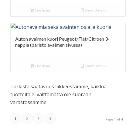
Lue lisää
Show Details
Auton avaimen kuori Peugeot/Fiat/Citroen 3-
nappia (paristo avaimen sivussa)
Lue lisää
Show Details
Tarkista saatavuus liikkeestämme, kaikkia
tuotteita ei välttämättä ole suoraan
varastossamme.
1
2
3
4
Page 1 of 4